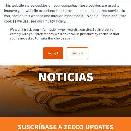
This website stores cookies on your computer. These cookies are used to
918.258.8551
sales@zeeco.com
improve your website experience and provide more personalized services to
you, both on this website and through other media. To find out more about the
CONTACTO
cookies we use, see our Privacy Policy.
We won't track your information when you visit our site. But in order to
comply with your preferences, we'll have to use just one tiny cookie so that
you're not asked to make this choice again.
Accept
Decline
NOTICIAS
SUSCRÍBASE A ZEECO UPDATES