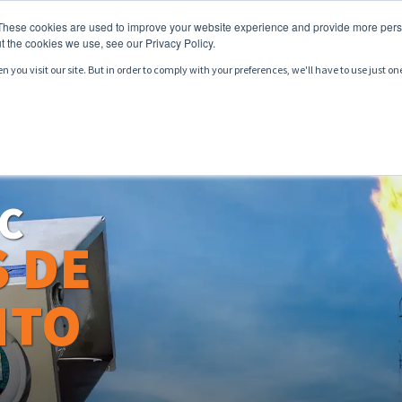
These cookies are used to improve your website experience and provide more perso
t the cookies we use, see our Privacy Policy.
you visit our site. But in order to comply with your preferences, we'll have to use just on
ODUCTOS
SERVICIOS
MERCADOS
RECURSOS
C
 DE
NTO