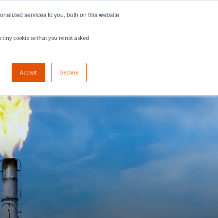
918.258.8551
sales@zeeco.com
nalized services to you, both on this website
CARRERA
CONTACTO
e tiny cookie so that you're not asked
Accept
Decline