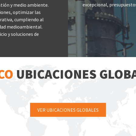
excepcional, presupuesto
stión y medio ambiente.
iones, optimizar las
rativa, cumpliendo al
idad medioambiental.
cio y soluciones de
CO
UBICACIONES GLOB
VER UBICACIONES GLOBALES