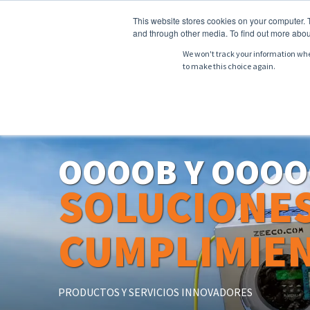
This website stores cookies on your computer. 
and through other media. To find out more abou
We won't track your information when 
to make this choice again.
NOSOTROS
PR
OOOOB Y OOOO
SOLUCIONES
CUMPLIMIE
PRODUCTOS Y SERVICIOS INNOVADORES