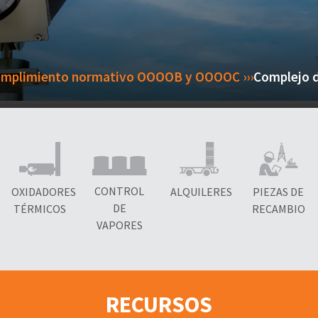
cumplimiento normativo OOOOB y OOOOC ›››
Complejo d
CONTROL
OXIDADORES
ALQUILERES
PIEZAS DE
DE
TÉRMICOS
RECAMBIO
VAPORES
RECURSOS