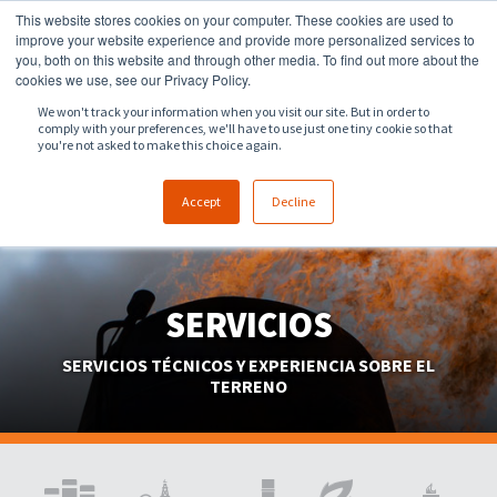
This website stores cookies on your computer. These cookies are used to
918.258.8551
sales@zeeco.com
improve your website experience and provide more personalized services to
you, both on this website and through other media. To find out more about the
CONTACTO
cookies we use, see our Privacy Policy.
We won't track your information when you visit our site. But in order to
comply with your preferences, we'll have to use just one tiny cookie so that
you're not asked to make this choice again.
Accept
Decline
SERVICIOS
SERVICIOS TÉCNICOS Y EXPERIENCIA SOBRE EL
TERRENO