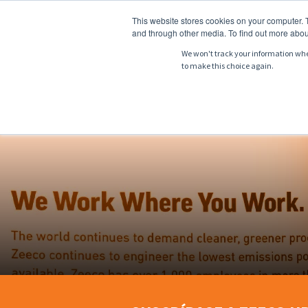
This website stores cookies on your computer. 
and through other media. To find out more abou
We won't track your information when 
to make this choice again.
NOSOTROS
PR