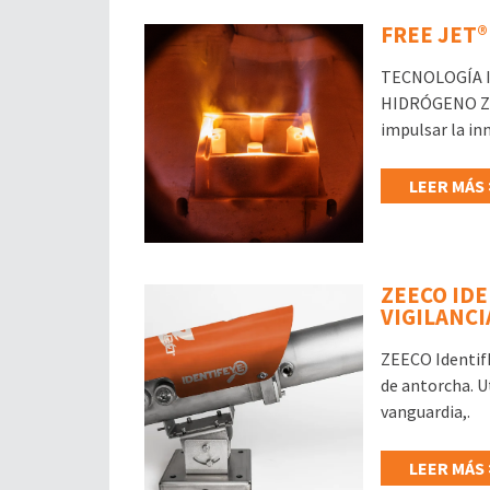
FREE JET®
TECNOLOGÍA 
HIDRÓGENO Zee
impulsar la in
LEER MÁS 
ZEECO IDE
VIGILANC
ZEECO IdentifE
de antorcha. U
vanguardia,.
LEER MÁS 