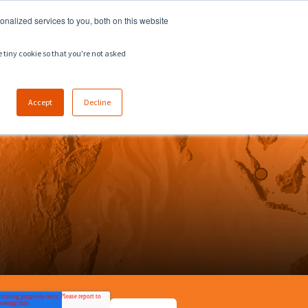
918.258.8551
sales@zeeco.com
nalized services to you, both on this website
CARRERA
CONTACTO
e tiny cookie so that you're not asked
Accept
Decline