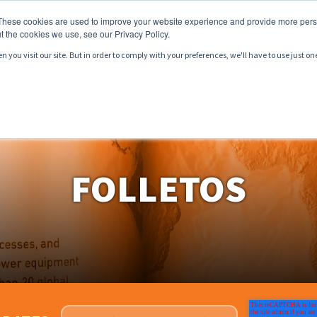
These cookies are used to improve your website experience and provide more perso
t the cookies we use, see our Privacy Policy.
you visit our site. But in order to comply with your preferences, we'll have to use just on
ODUCTOS
SERVICIOS
MERCADOS
RECURSOS
FOLLETOS