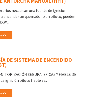
DE ANTORCHA MANUAL (HHT)
rarios necesitan una fuente de ignición
ra encender un quemador o un piloto, pueden
CO®...
>>>
ÍA DE SISTEMA DE ENCENDIDO
ST)
ONITORIZACIÓN SEGURA, EFICAZ Y FIABLE DE
ignición piloto fiable es...
>>>