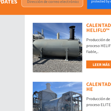
PDATES
CALENTAD
HELIFLO™
Producción de c
proceso HELIF
fiable,..
LEER MÁS 
CALENTAD
HE
Producción de c
proceso ELITE-