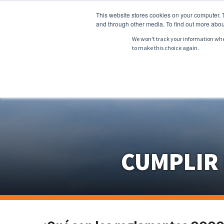
This website stores cookies on your computer. 
and through other media. To find out more abou
We won't track your information when 
to make this choice again.
NOSOTROS
PR
CUMPLIR