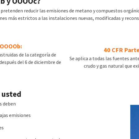
Ob y OOOOc?
etenden reducir las emisiones de metano y compuestos orgánicos v
s más estrictos a las instalaciones nuevas, modificadas y recons
e OOOOb:
40 CFR Part
nstruidas de la categoría de
Se aplica a todas las fuentes ant
después del 6 de diciembre de
crudo y gas natural que ex
 usted
es deben
ajas emisiones
es