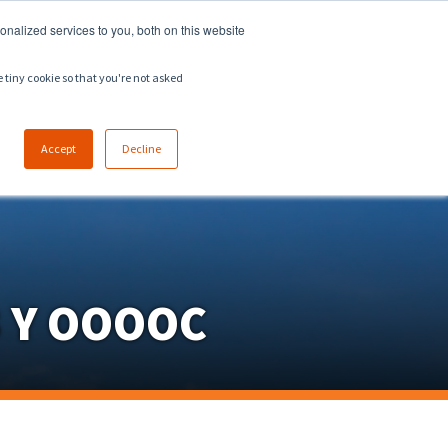
918.258.8551
sales@zeeco.com
nalized services to you, both on this website
CARRERA
CONTACTO
e tiny cookie so that you're not asked
Accept
Decline
 Y OOOOC