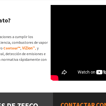
ato?
aciones a cumplir los
ciencia, combustores de vapor
ViZion™,
tro
Contour™
,
y
al, detección de emisiones e
a normativa rápidamente con
CONTACTAR CO
S DE ZEECO