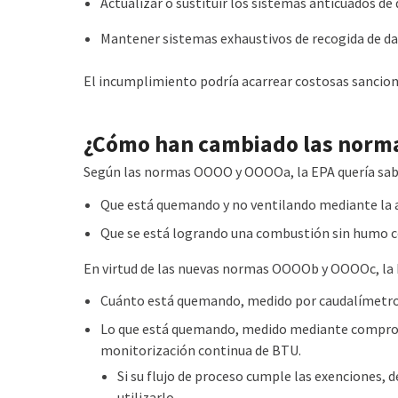
Actualizar o sustituir los sistemas anticuados d
Mantener
sistemas
exhaustivos
de recogida de d
El incumplimiento podría acarrear costosas sancion
¿Cómo han cambiado las norma
Según las normas OOOO y OOOOa, la EPA quería sab
Que está quemando y no ventilando mediante la a
Que se está logrando una combustión sin humo c
En virtud de las nuevas normas OOOOb y OOOOc, la 
Cuánto está quemando, medido por caudalímetros 
Lo que está quemando, medido mediante comproba
monitorización continua de BTU.
Si su flujo de proceso cumple las exenciones, 
utilizarlo