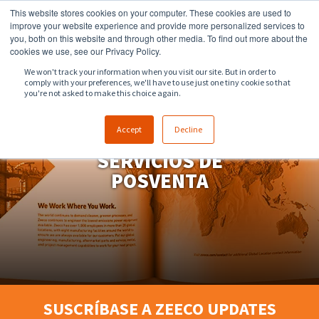
This website stores cookies on your computer. These cookies are used to
918.258.8551
sales@zeeco.com
improve your website experience and provide more personalized services to
you, both on this website and through other media. To find out more about the
CONTACTO
cookies we use, see our Privacy Policy.
We won't track your information when you visit our site. But in order to
comply with your preferences, we'll have to use just one tiny cookie so that
you're not asked to make this choice again.
Accept
Decline
SERVICIOS DE
POSVENTA
SUSCRÍBASE A ZEECO UPDATES