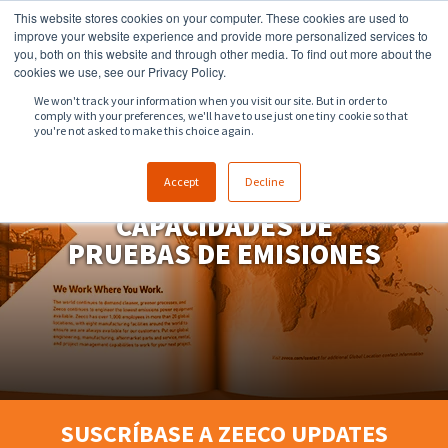
This website stores cookies on your computer. These cookies are used to
918.258.8551
sales@zeeco.com
improve your website experience and provide more personalized services to
you, both on this website and through other media. To find out more about the
CONTACTO
cookies we use, see our Privacy Policy.
We won't track your information when you visit our site. But in order to
comply with your preferences, we'll have to use just one tiny cookie so that
you're not asked to make this choice again.
Accept
Decline
CAPACIDADES DE
PRUEBAS DE EMISIONES
SUSCRÍBASE A ZEECO UPDATES