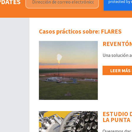
PDATES
Casos prácticos sobre: FLARES
REVENTÓN
Una solución a
LEER MÁS 
ESTUDIO 
LA PUNTA
Queremos dar l