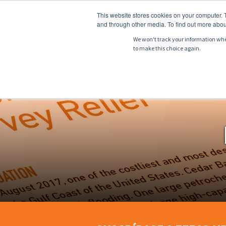
This website stores cookies on your computer. 
and through other media. To find out more abou
We won't track your information when 
to make this choice again.
NOSOTROS
PR