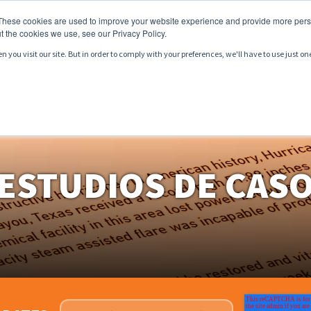
These cookies are used to improve your website experience and provide more perso
t the cookies we use, see our Privacy Policy.
you visit our site. But in order to comply with your preferences, we'll have to use just on
ODUCTOS
SERVICIOS
MERCADOS
RECURSOS
ESTUDIOS DE CAS