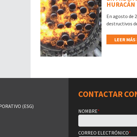
HURACÁN 
En agosto de 2
destructivos de
LEER MÁS 
CONTACTAR CO
PORATIVO (ESG)
NOMBRE
*
CORREO ELECTRÓNICO
*