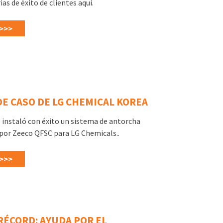
as de éxito de clientes aquí.
>>>
E CASO DE LG CHEMICAL KOREA
 instaló con éxito un sistema de antorcha
apor Zeeco QFSC para LG Chemicals..
>>>
RÉCORD: AYUDA POR EL