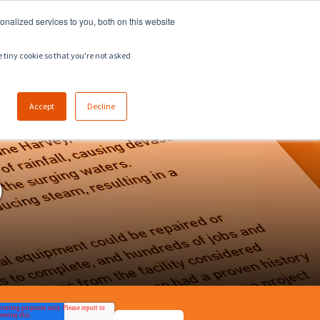
918.258.8551
sales@zeeco.com
nalized services to you, both on this website
CARRERA
CONTACTO
e tiny cookie so that you're not asked
Accept
Decline
O