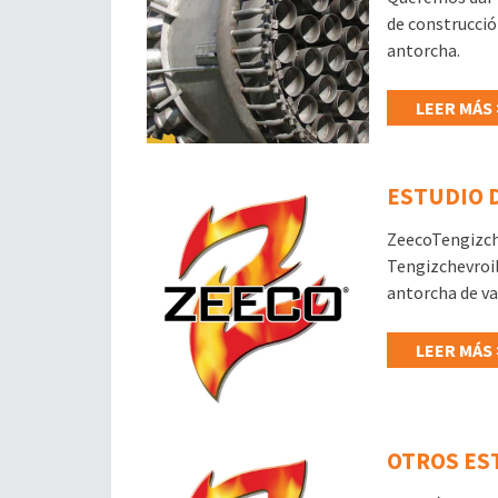
de construcció
antorcha.
LEER MÁS 
ESTUDIO 
ZeecoTengizche
Tengizchevroil
antorcha de vap
LEER MÁS 
OTROS ES