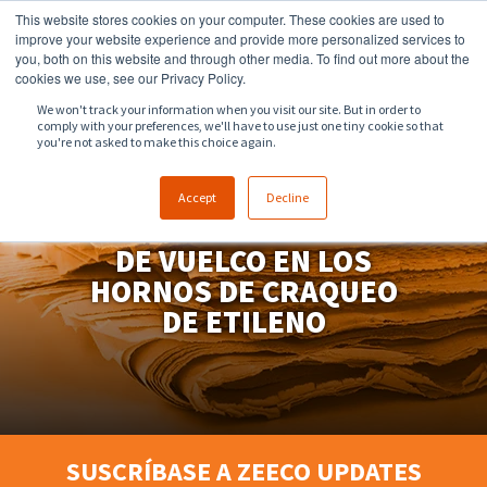
This website stores cookies on your computer. These cookies are used to
918.258.8551
sales@zeeco.com
improve your website experience and provide more personalized services to
you, both on this website and through other media. To find out more about the
CONTACTO
cookies we use, see our Privacy Policy.
We won't track your information when you visit our site. But in order to
comply with your preferences, we'll have to use just one tiny cookie so that
you're not asked to make this choice again.
INTERACCIÓN DE LA
Accept
Decline
LLAMA Y SOLUCIONES
DE VUELCO EN LOS
HORNOS DE CRAQUEO
DE ETILENO
SUSCRÍBASE A ZEECO UPDATES