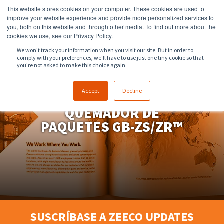
This website stores cookies on your computer. These cookies are used to
918.258.8551
sales@zeeco.com
improve your website experience and provide more personalized services to
you, both on this website and through other media. To find out more about the
CONTACTO
cookies we use, see our Privacy Policy.
We won't track your information when you visit our site. But in order to
comply with your preferences, we'll have to use just one tiny cookie so that
you're not asked to make this choice again.
Accept
Decline
QUEMADOR DE
PAQUETES GB-ZS/ZR™
SUSCRÍBASE A ZEECO UPDATES